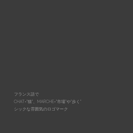
フランス語で
CHAT="猫"、MARCHE="市場"や"歩く"
シックな雰囲気のロゴマーク