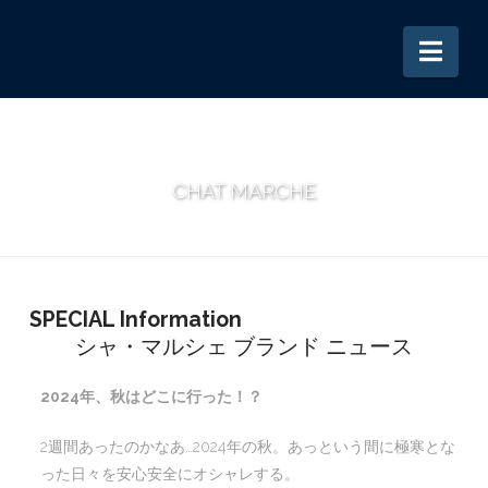
Nav
CHAT MARCHE
SPECIAL Information
シャ・マルシェ ブランド ニュース
2024年、秋はどこに行った！？
2週間あったのかなあ…2024年の秋。あっという間に極寒とな
った日々を安心安全にオシャレする。