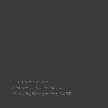
ここにもシャ・マルシェ
アウトソールにもロゴがアレンジ。
グリップ力を高めるギザギザも"C"と"M"。