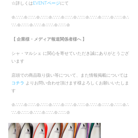
☆詳しくは
EVENTページ
にて
♔∴∵∴♔∴∵∴♔∴∵∴♔∴∵∴♔∴∵∴♔∴∵∴♔∴∵∴♔∴∵∴♔∴∵∴♔∴
∵∴♔∴∵∴♔∴∵∴♔∴∵∴♔∴∵∴♔
【 企業様・メディア報道関係者様へ 】
シャ・マルシェ に関心を寄せていただき誠にありがとうござ
います
店頭での商品取り扱い等について、また情報掲載については
コチラ
よりお問い合わせ頂けます様よろしくお願いいたしま
す
♔∴∵∴♔∴∵∴♔∴∵∴♔∴∵∴♔∴∵∴♔∴∵∴♔∴∵∴♔∴∵∴♔∴∵∴♔∴
∵∴♔∴∵∴♔∴∵∴♔∴∵∴♔∴∵∴♔