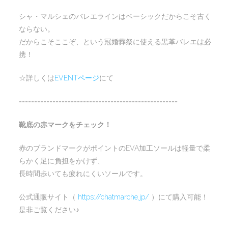
シャ・マルシェのバレエラインはベーシックだからこそ古く
ならない。
だからこそここぞ、という冠婚葬祭に使える黒革バレエは必
携！
☆詳しくは
EVENTページ
にて
====================================================
靴底の赤マークをチェック！
赤のブランドマークがポイントのEVA加工ソールは軽量で柔
らかく足に負担をかけず、
長時間歩いても疲れにくいソールです。
公式通販サイト（
https://chatmarche.jp/
）にて購入可能！
是非ご覧ください♪